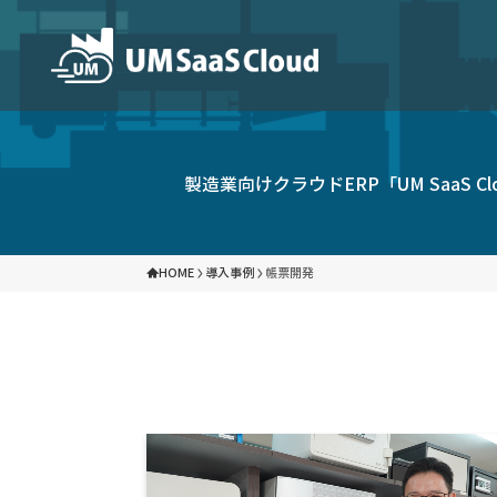
パートナープログラム
製品
UM SaaS Cloudは、各分野で専門性と実
クラウド生産管理システム
ク
製造業向けクラウドERP「UM Saa
しています。パートナー企業との協力により、
を力強く支援いたします。
HOME
導入事例
帳票開発
クラウド原価管理ツール
企
ソリューション