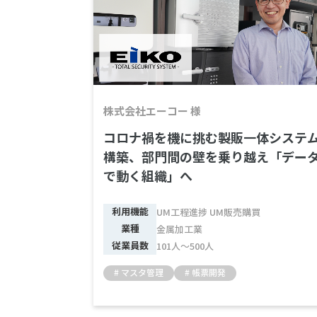
中堅企業向けクラウドERP
中
株式会社エーコー 様
コロナ禍を機に挑む製販一体システ
構築、部門間の壁を乗り越え「デー
で動く組織」へ
利用機能
UM工程進捗 UM販売購買
業種
金属加工業
従業員数
101人～500人
# マスタ管理
# 帳票開発