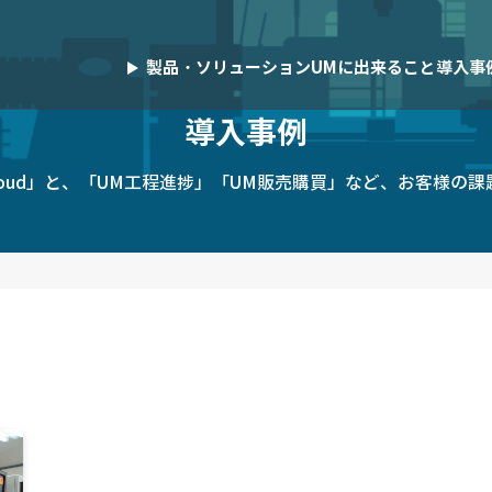
製品・ソリューション
UMに出来ること
導入事
パートナー事例
導入事例
績を持つ多様なパートナー企業と連携
UM SaaS Cloudパートナーでご
ラウド販売・購買管理システム
作業スケジュール調整ツール
S Cloud」と、「UM工程進捗」「UM販売購買」など、お客様
お客様のDX推進やビジネス成長
業間取引プラットフォーム