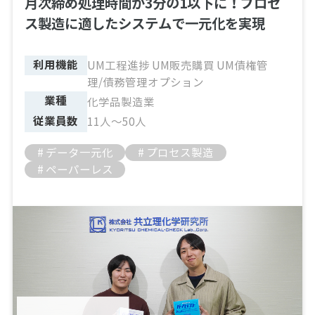
月次締め処理時間が3分の1以下に！プロセ
ス製造に適したシステムで一元化を実現
利用機能
UM工程進捗 UM販売購買 UM債権管
理/債務管理オプション
業種
化学品製造業
従業員数
11人～50人
# データ一元化
# プロセス製造
# ペーパーレス