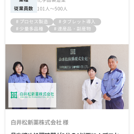
化学品製造業
従業員数
101人～500人
# プロセス製造
# タブレット導入
# 少量多品種
# 連産品・副産物
白井松新薬株式会社 様