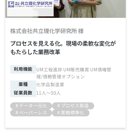
株式会社共立理化学研究所 様
プロセスを見える化。現場の柔軟な変化が
もたらした業務改革
利用機能
UM工程進捗 UM販売購買 UM債権管
理/債務管理オプション
業種
化学品製造業
従業員数
11人～50人
# データ一元化
# プロセス製造
# ペーパーレス
# 業務標準化