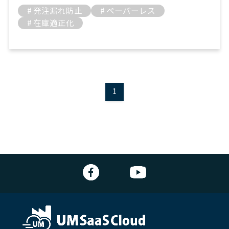
# 発注漏れ防止
# ペーパーレス
# 在庫適正化
1