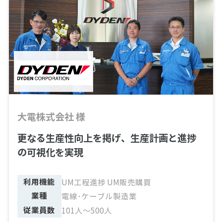
大電株式会社 様
更なる生産性向上を掲げ、生産計画と進捗
の可視化を実現
利用機能
UM工程進捗 UM販売購買
業種
電線･ケーブル製造業
従業員数
101人～500人