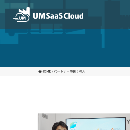
パートナープログラム
製品
UM SaaS Cloudは、各分野で専門性と実
クラウド生産管理システム
ク
しています。パートナー企業との協力により、
を力強く支援いたします。
HOME
パートナー事例
導入
クラウド原価管理ツール
企
ソリューション