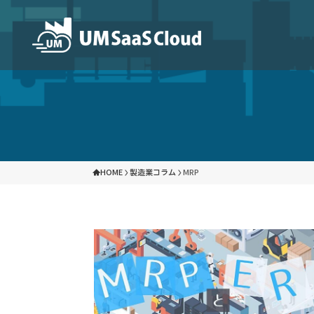
パートナープログラム
製品
UM SaaS Cloudは、各分野で専門性と実
クラウド生産管理システム
ク
しています。パートナー企業との協力により、
を力強く支援いたします。
HOME
製造業コラム
MRP
クラウド原価管理ツール
企
ソリューション