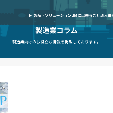
製品・ソリューション
UMに出来ること
導入事
パートナー事例
製造業コラム
績を持つ多様なパートナー企業と連携
UM SaaS Cloudパートナーでご
ラウド販売・購買管理システム
作業スケジュール調整ツール
製造業向けのお役立ち情報を掲載しております。
お客様のDX推進やビジネス成長
業間取引プラットフォーム