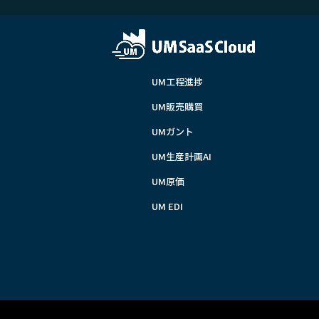
UM工程進捗
UM販売購買
UMガント
UM生産計画AI
UM原価
UM EDI