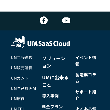
UM工程進捗
イベント情
ソリューシ
報
ョン
UM販売購買
製造業コラ
UMに出来る
UMガント
ム
こと
UM生産計画AI
サポート紹
導入事例
介
UM原価
料金プラン
UM EDI
よくある質