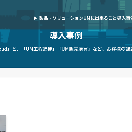
製品・ソリューション
UMに出来ること
導入事
パートナー事例
導入事例
績を持つ多様なパートナー企業と連携
UM SaaS Cloudパートナーでご
ラウド販売・購買管理システム
作業スケジュール調整ツール
S Cloud」と、「UM工程進捗」「UM販売購買」など、お客様
お客様のDX推進やビジネス成長
業間取引プラットフォーム