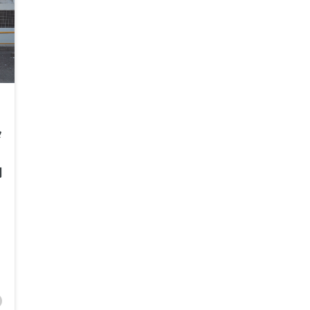
小企業向けクラウドERP
債権債務会計
タ
用