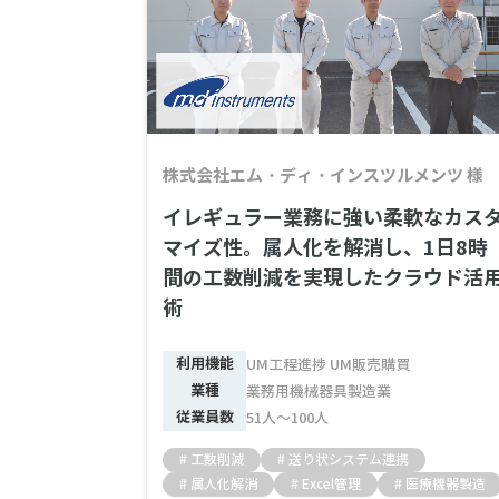
中堅企業向けクラウドERP
中
株式会社エム・ディ・インスツルメンツ 様
イレギュラー業務に強い柔軟なカス
マイズ性。属人化を解消し、1日8時
間の工数削減を実現したクラウド活
術
利用機能
UM工程進捗 UM販売購買
業種
業務用機械器具製造業
従業員数
51人～100人
# 工数削減
# 送り状システム連携
# 属人化解消
# Excel管理
# 医療機器製造