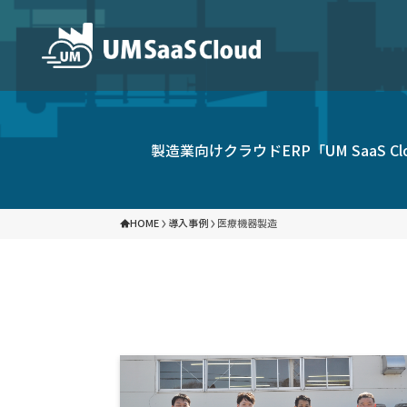
パートナープログラム
製品
UM SaaS Cloudは、各分野で専門性と実
クラウド生産管理システム
ク
製造業向けクラウドERP「UM Saa
しています。パートナー企業との協力により、
を力強く支援いたします。
HOME
導入事例
医療機器製造
クラウド原価管理ツール
企
ソリューション